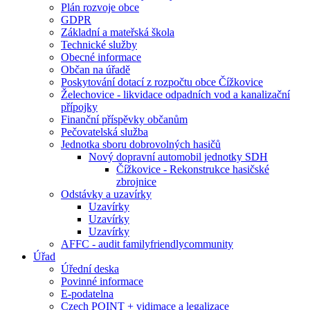
Plán rozvoje obce
GDPR
Základní a mateřská škola
Technické služby
Obecné informace
Občan na úřadě
Poskytování dotací z rozpočtu obce Čížkovice
Želechovice - likvidace odpadních vod a kanalizační
přípojky
Finanční příspěvky občanům
Pečovatelská služba
Jednotka sboru dobrovolných hasičů
Nový dopravní automobil jednotky SDH
Čížkovice - Rekonstrukce hasičské
zbrojnice
Odstávky a uzavírky
Uzavírky
Uzavírky
Uzavírky
AFFC - audit familyfriendlycommunity
Úřad
Úřední deska
Povinné informace
E-podatelna
Czech POINT + vidimace a legalizace