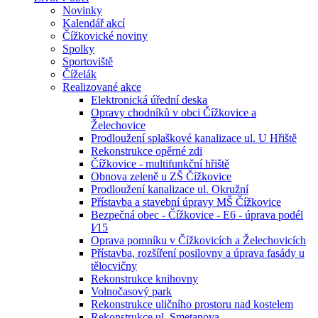
Novinky
Kalendář akcí
Čížkovické noviny
Spolky
Sportoviště
Číželák
Realizované akce
Elektronická úřední deska
Opravy chodníků v obci Čížkovice a
Želechovice
Prodloužení splaškové kanalizace ul. U Hřiště
Rekonstrukce opěrné zdi
Čížkovice - multifunkční hřiště
Obnova zeleně u ZŠ Čížkovice
Prodloužení kanalizace ul. Okružní
Přístavba a stavební úpravy MŠ Čížkovice
Bezpečná obec - Čížkovice - E6 - úprava podél
I⁄15
Oprava pomníku v Čížkovicích a Želechovicích
Přístavba, rozšíření posilovny a úprava fasády u
tělocvičny
Rekonstrukce knihovny
Volnočasový park
Rekonstrukce uličního prostoru nad kostelem
Rekonstrukce ul. Smetanova