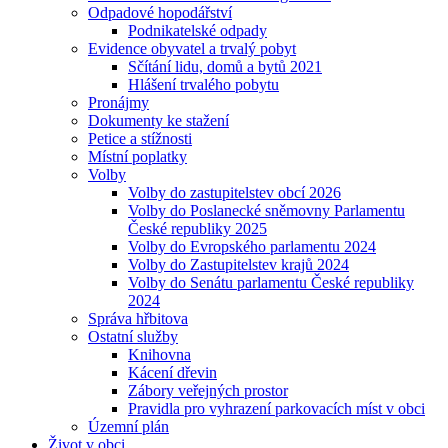
Odpadové hopodářství
Podnikatelské odpady
Evidence obyvatel a trvalý pobyt
Sčítání lidu, domů a bytů 2021
Hlášení trvalého pobytu
Pronájmy
Dokumenty ke stažení
Petice a stížnosti
Místní poplatky
Volby
Volby do zastupitelstev obcí 2026
Volby do Poslanecké sněmovny Parlamentu
České republiky 2025
Volby do Evropského parlamentu 2024
Volby do Zastupitelstev krajů 2024
Volby do Senátu parlamentu České republiky
2024
Správa hřbitova
Ostatní služby
Knihovna
Kácení dřevin
Zábory veřejných prostor
Pravidla pro vyhrazení parkovacích míst v obci
Územní plán
Život v obci