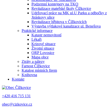
Podzemní kontejnery na TKO
Revitalizace mateřské školy Čížkovice
Udržovací práce na MK ul.U Parku a odbočky z
Jiráskovy ulice
Revitalizace hřbitova v Čížkovicích
Výstavba výtlakové kanalizace ul. Benešova
Praktické informace
Katastr nemovitostí
Lékaři
Krizové situace
Životní situace
ORP Lovosice
Mapa obce
Ztráty a nálezy
Farnost Čížkovice
Katalog místních firem
Knihovna
Kontakt
+420 416 715 131
obec@cizkovice.cz