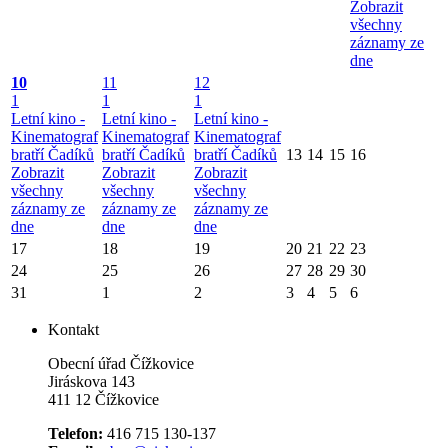
Zobrazit
všechny
záznamy ze
dne
10
11
12
1
1
1
Letní kino -
Letní kino -
Letní kino -
Kinematograf
Kinematograf
Kinematograf
bratří Čadíků
bratří Čadíků
bratří Čadíků
13
14
15
16
Zobrazit
Zobrazit
Zobrazit
všechny
všechny
všechny
záznamy ze
záznamy ze
záznamy ze
dne
dne
dne
17
18
19
20
21
22
23
24
25
26
27
28
29
30
31
1
2
3
4
5
6
Kontakt
Obecní úřad Čížkovice
Jiráskova 143
411 12 Čížkovice
Telefon:
416 715 130-137