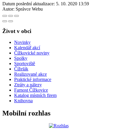
Datum poslední aktualizace:
5. 10. 2020 13:59
Autor:
Správce Webu
Život v obci
Novinky
Kalendář akcí
Čížkovické noviny
Spolky
Sportoviště
Číželák
Realizované akce
Praktické informace
Ztráty a nálezy
Farnost Čížkovice
Katalog místních firem
Knihovna
Mobilní rozhlas