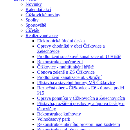
Novinky
Kalendář akcí
Čížkovické noviny
Spolky
Sportoviště
Číželák
Realizované akce
Elektronická úřední deska
Opravy chodníků v obci Čížkovice a
Želechovice
Prodloužení splaškové kanalizace ul. U Hřiště
Rekonstrukce opěrné zdi
Čížkovice - multifunkční hřiště
Obnova zeleně u ZŠ Čížkovice
Prodloužení kanalizace ul. Okružní
Přístavba a stavební úpravy MŠ Čížkovice
Bezpečná obec - Čížkovice - E6 - úprava podél
I⁄15
Oprava pomníku v Čížkovicích a Želechovicích
Přístavba, rozšíření posilovny a úprava fasády u
tělocvičny
Rekonstrukce knihovny
Volnočasový park
Rekonstrukce uličního prostoru nad kostelem
Rekonstrukce ul. Smetanova