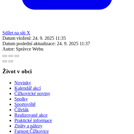
Sdílet na síti X
Datum vložení:
24. 9. 2025 11:35
Datum poslední aktualizace:
24. 9. 2025 11:37
Autor:
Správce Webu
Život v obci
Novinky
Kalendář akcí
Čížkovické noviny
Spolky
Sportoviště
Číželák
Realizované akce
Praktické informace
Ztráty a nálezy
Farnost Čížkovice