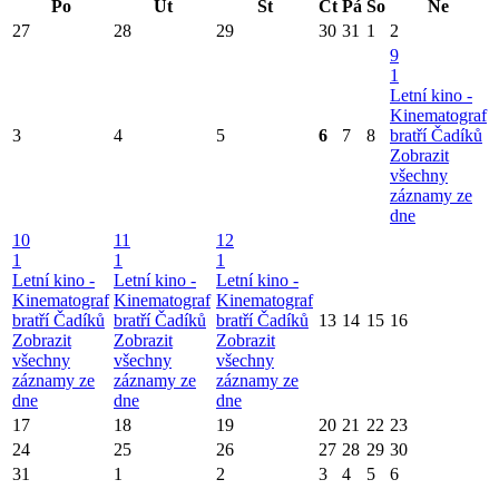
Po
Út
St
Čt
Pá
So
Ne
27
28
29
30
31
1
2
9
1
Letní kino -
Kinematograf
3
4
5
6
7
8
bratří Čadíků
Zobrazit
všechny
záznamy ze
dne
10
11
12
1
1
1
Letní kino -
Letní kino -
Letní kino -
Kinematograf
Kinematograf
Kinematograf
bratří Čadíků
bratří Čadíků
bratří Čadíků
13
14
15
16
Zobrazit
Zobrazit
Zobrazit
všechny
všechny
všechny
záznamy ze
záznamy ze
záznamy ze
dne
dne
dne
17
18
19
20
21
22
23
24
25
26
27
28
29
30
31
1
2
3
4
5
6