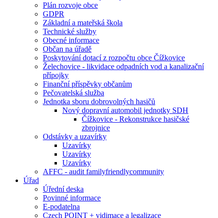
Plán rozvoje obce
GDPR
Základní a mateřská škola
Technické služby
Obecné informace
Občan na úřadě
Poskytování dotací z rozpočtu obce Čížkovice
Želechovice - likvidace odpadních vod a kanalizační
přípojky
Finanční příspěvky občanům
Pečovatelská služba
Jednotka sboru dobrovolných hasičů
Nový dopravní automobil jednotky SDH
Čížkovice - Rekonstrukce hasičské
zbrojnice
Odstávky a uzavírky
Uzavírky
Uzavírky
Uzavírky
AFFC - audit familyfriendlycommunity
Úřad
Úřední deska
Povinné informace
E-podatelna
Czech POINT + vidimace a legalizace