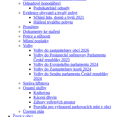
Odpadové hopodářství
Podnikatelské odpady
Evidence obyvatel a trvalý pobyt
Sčítání lidu, domů a bytů 2021
Hlášení trvalého pobytu
Pronájmy
Dokumenty ke stažení
Petice a stížnosti
Místní poplatky
Volby
Volby do zastupitelstev obcí 2026
Volby do Poslanecké sněmovny Parlamentu
České republiky 2025
Volby do Evropského parlamentu 2024
Volby do Zastupitelstev krajů 2024
Volby do Senátu parlamentu České republiky
2024
Správa hřbitova
Ostatní služby
Knihovna
Kácení dřevin
Zábory veřejných prostor
Pravidla pro vyhrazení parkovacích míst v obci
Územní plán
Život v obci