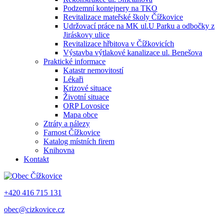
Podzemní kontejnery na TKO
Revitalizace mateřské školy Čížkovice
Udržovací práce na MK ul.U Parku a odbočky z
Jiráskovy ulice
Revitalizace hřbitova v Čížkovicích
Výstavba výtlakové kanalizace ul. Benešova
Praktické informace
Katastr nemovitostí
Lékaři
Krizové situace
Životní situace
ORP Lovosice
Mapa obce
Ztráty a nálezy
Farnost Čížkovice
Katalog místních firem
Knihovna
Kontakt
+420 416 715 131
obec@cizkovice.cz