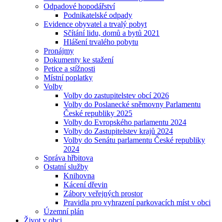
Odpadové hopodářství
Podnikatelské odpady
Evidence obyvatel a trvalý pobyt
Sčítání lidu, domů a bytů 2021
Hlášení trvalého pobytu
Pronájmy
Dokumenty ke stažení
Petice a stížnosti
Místní poplatky
Volby
Volby do zastupitelstev obcí 2026
Volby do Poslanecké sněmovny Parlamentu
České republiky 2025
Volby do Evropského parlamentu 2024
Volby do Zastupitelstev krajů 2024
Volby do Senátu parlamentu České republiky
2024
Správa hřbitova
Ostatní služby
Knihovna
Kácení dřevin
Zábory veřejných prostor
Pravidla pro vyhrazení parkovacích míst v obci
Územní plán
Život v obci