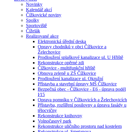
Novinky
Kalendář akcí
Čížkovické noviny
Spolky
Sportoviště
Číželák
Realizované akce
Elektronická úřední deska
Opravy chodníků v obci Čížkovice a
Želechovice
Prodloužení splaškové kanalizace ul. U Hřiště
Rekonstrukce opěrné zdi
Čížkovice - multifunkční hřiště
Obnova zeleně u ZŠ Čížkovice
Prodloužení kanalizace ul. Okružní
Přístavba a stavební úpravy MŠ Čížkovice
Bezpečná obec - Čížkovice - E6 - úprava podél
I⁄15
Oprava pomníku v Čížkovicích a Želechovicích
Přístavba, rozšíření posilovny a úprava fasády u
tělocvičny
Rekonstrukce knihovny
Volnočasový park
Rekonstrukce uličního prostoru nad kostelem
Rekonstrukce ul. Smetanova