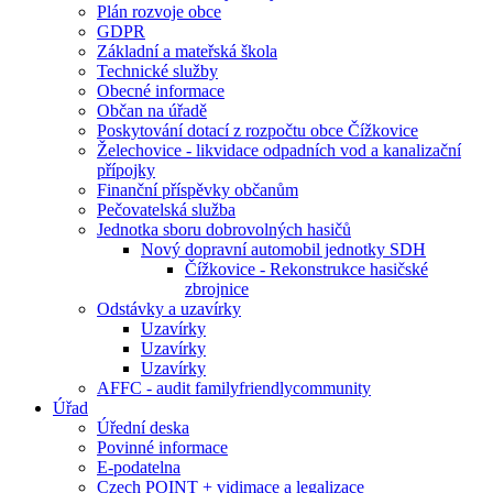
Plán rozvoje obce
GDPR
Základní a mateřská škola
Technické služby
Obecné informace
Občan na úřadě
Poskytování dotací z rozpočtu obce Čížkovice
Želechovice - likvidace odpadních vod a kanalizační
přípojky
Finanční příspěvky občanům
Pečovatelská služba
Jednotka sboru dobrovolných hasičů
Nový dopravní automobil jednotky SDH
Čížkovice - Rekonstrukce hasičské
zbrojnice
Odstávky a uzavírky
Uzavírky
Uzavírky
Uzavírky
AFFC - audit familyfriendlycommunity
Úřad
Úřední deska
Povinné informace
E-podatelna
Czech POINT + vidimace a legalizace