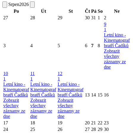
Srpen
2026
Po
Út
St
Čt
Pá
So
Ne
27
28
29
30
31
1
2
9
1
Letní kino -
Kinematograf
3
4
5
6
7
8
bratří Čadíků
Zobrazit
všechny
záznamy ze
dne
10
11
12
1
1
1
Letní kino -
Letní kino -
Letní kino -
Kinematograf
Kinematograf
Kinematograf
bratří Čadíků
bratří Čadíků
bratří Čadíků
13
14
15
16
Zobrazit
Zobrazit
Zobrazit
všechny
všechny
všechny
záznamy ze
záznamy ze
záznamy ze
dne
dne
dne
17
18
19
20
21
22
23
24
25
26
27
28
29
30