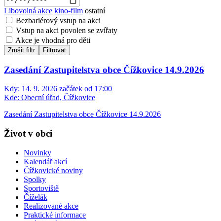
Libovolná akce
kino-film
ostatní
Bezbariérový vstup na akci
Vstup na akci povolen se zvířaty
Akce je vhodná pro děti
Zrušit filtr
Filtrovat
Zasedání Zastupitelstva obce Čížkovice 14.9.2026
Kdy:
14. 9. 2026 začátek od 17:00
Kde:
Obecní úřad, Čížkovice
Zasedání Zastupitelstva obce Čížkovice 14.9.2026
Život v obci
Novinky
Kalendář akcí
Čížkovické noviny
Spolky
Sportoviště
Číželák
Realizované akce
Praktické informace