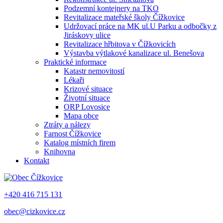
Podzemní kontejnery na TKO
Revitalizace mateřské školy Čížkovice
Udržovací práce na MK ul.U Parku a odbočky z
Jiráskovy ulice
Revitalizace hřbitova v Čížkovicích
Výstavba výtlakové kanalizace ul. Benešova
Praktické informace
Katastr nemovitostí
Lékaři
Krizové situace
Životní situace
ORP Lovosice
Mapa obce
Ztráty a nálezy
Farnost Čížkovice
Katalog místních firem
Knihovna
Kontakt
+420 416 715 131
obec@cizkovice.cz