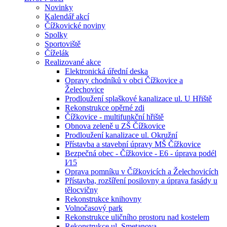
Novinky
Kalendář akcí
Čížkovické noviny
Spolky
Sportoviště
Číželák
Realizované akce
Elektronická úřední deska
Opravy chodníků v obci Čížkovice a
Želechovice
Prodloužení splaškové kanalizace ul. U Hřiště
Rekonstrukce opěrné zdi
Čížkovice - multifunkční hřiště
Obnova zeleně u ZŠ Čížkovice
Prodloužení kanalizace ul. Okružní
Přístavba a stavební úpravy MŠ Čížkovice
Bezpečná obec - Čížkovice - E6 - úprava podél
I⁄15
Oprava pomníku v Čížkovicích a Želechovicích
Přístavba, rozšíření posilovny a úprava fasády u
tělocvičny
Rekonstrukce knihovny
Volnočasový park
Rekonstrukce uličního prostoru nad kostelem
Rekonstrukce ul. Smetanova