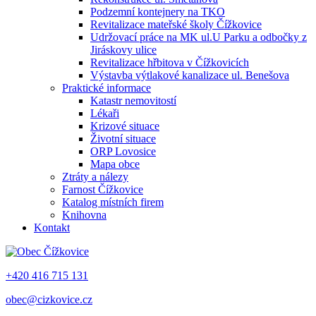
Podzemní kontejnery na TKO
Revitalizace mateřské školy Čížkovice
Udržovací práce na MK ul.U Parku a odbočky z
Jiráskovy ulice
Revitalizace hřbitova v Čížkovicích
Výstavba výtlakové kanalizace ul. Benešova
Praktické informace
Katastr nemovitostí
Lékaři
Krizové situace
Životní situace
ORP Lovosice
Mapa obce
Ztráty a nálezy
Farnost Čížkovice
Katalog místních firem
Knihovna
Kontakt
+420 416 715 131
obec@cizkovice.cz