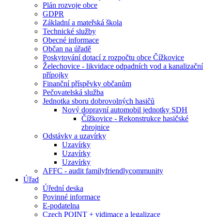
Plán rozvoje obce
GDPR
Základní a mateřská škola
Technické služby
Obecné informace
Občan na úřadě
Poskytování dotací z rozpočtu obce Čížkovice
Želechovice - likvidace odpadních vod a kanalizační
přípojky
Finanční příspěvky občanům
Pečovatelská služba
Jednotka sboru dobrovolných hasičů
Nový dopravní automobil jednotky SDH
Čížkovice - Rekonstrukce hasičské
zbrojnice
Odstávky a uzavírky
Uzavírky
Uzavírky
Uzavírky
AFFC - audit familyfriendlycommunity
Úřad
Úřední deska
Povinné informace
E-podatelna
Czech POINT + vidimace a legalizace