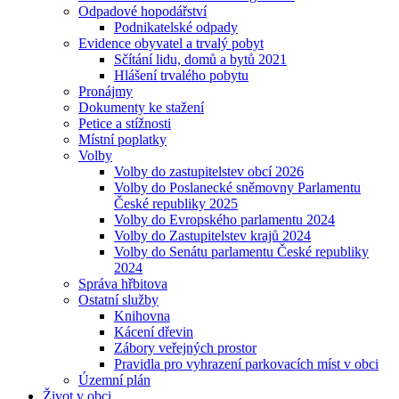
Odpadové hopodářství
Podnikatelské odpady
Evidence obyvatel a trvalý pobyt
Sčítání lidu, domů a bytů 2021
Hlášení trvalého pobytu
Pronájmy
Dokumenty ke stažení
Petice a stížnosti
Místní poplatky
Volby
Volby do zastupitelstev obcí 2026
Volby do Poslanecké sněmovny Parlamentu
České republiky 2025
Volby do Evropského parlamentu 2024
Volby do Zastupitelstev krajů 2024
Volby do Senátu parlamentu České republiky
2024
Správa hřbitova
Ostatní služby
Knihovna
Kácení dřevin
Zábory veřejných prostor
Pravidla pro vyhrazení parkovacích míst v obci
Územní plán
Život v obci